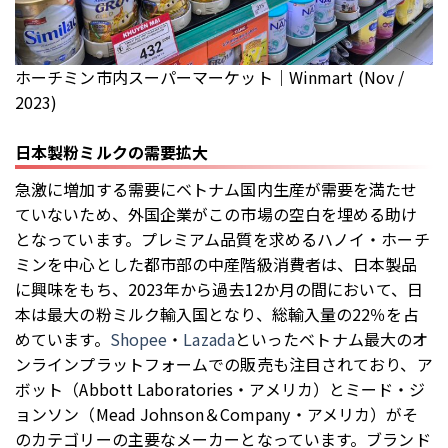
ホーチミン市内スーパーマーケット｜Winmart (Nov /
2023)
日本製粉ミルクの需要拡大
急激に増加する需要にベトナム国内生産が需要を満たせ
ていないため、外国企業がこの市場の空白を埋める助け
となっています。プレミアム品質を求めるハノイ・ホーチ
ミンを中心とした都市部の中産階級消費者は、日本製品
に興味をもち、2023年から過去12か月の間において、日
本は最大の粉ミルク輸入国となり、総輸入量の22％を占
めています。
Shopee
・
Lazada
といったベトナム最大のオ
ンラインプラットフォームでの販売も注目されており、ア
ボット（Abbott Laboratories・アメリカ）とミード・ジ
ョンソン（Mead Johnson＆Company・アメリカ）がそ
のカテゴリーの主要なメーカーとなっています。ブランド