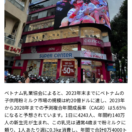
ベトナム乳業協会によると、2023年末までにベトナムの
子供用粉ミルク市場の規模は約20億ドルに達し、2023年
から2028年までの予測複合年間成長率（CAGR）は5.65％
になると予想されています。1日に4243人、年間約140万
人の新生児が生まれ、この乳児は通常4歳まで粉ミルクに
頼り、1人あたり週に0.3kg消費し、年間で合計8万4000ト