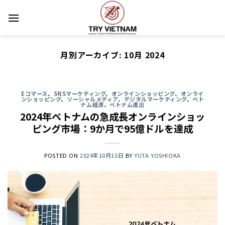
Skip
to
content
月別アーカイブ:
10月 2024
Eコマース
、
SNSマーケティング
、
オンラインショッピング
、
オンライ
ンショッピング
、
ソーシャルメディア
、
デジタルマーケティング
、
ベト
ナム経済
、
ベトナム進出
2024年ベトナムの急成長オンラインショッ
ピング市場：9か月で95億ドルを達成
POSTED ON
2024年10月15日
BY
YUTA YOSHIOKA