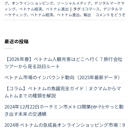
グ
、
オンラインショッピング
、
ソーシャルメディア
、
デジタルマーケテ
ィング
、
ベトナム経済
、
ベトナム進出
|
タグ:
Eコマース
、
デジタルマ
ーケティング
、
ベトナム経済
、
ベトナム進出
、
輸出
コメントをどうぞ
最近の投稿
【2026年春】ベトナム人観光客はどこへ行く？旅行会社
ツアーから見る訪日ルート
ベトナム市場のインバウンド動向（2025年最新データ）
【コラム】ベトナムの魚醤完全ガイド｜ヌクマムからマ
ムトムまでの種類を解説
2024年12月22日ホーチミン市メトロ開業
(か？)
:やっと動
き出す未来の交通網
2024年ベトナムの急成長オンラインショッピング市場：9