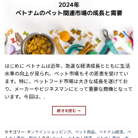
はじめに ベトナムは近年、急速な経済成長とともに生活
水準の向上が見られ、ペット市場もその恩恵を受けてい
ます。特に、ペットフード市場は大きな成長を遂げてお
り、メーカーやビジネスマンにとって重要な商機となって
います。今回は、.
続きを読む
→
カテゴリー:
オンラインショッピング
、
ペット用品
、
ベトナム経済
、
ベ
トナム進出
、
輸出
|
タグ:
ペット
、
ベトナム経済
、
ベトナム進出
、
犬
、