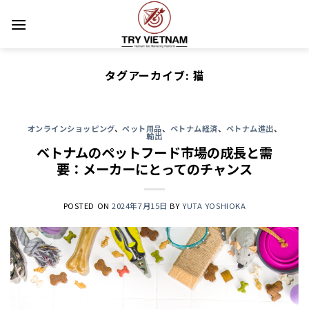
Skip
to
content
タグアーカイブ:
猫
オンラインショッピング
、
ペット用品
、
ベトナム経済
、
ベトナム進出
、
輸出
ベトナムのペットフード市場の成長と需
要：メーカーにとってのチャンス
POSTED ON
2024年7月15日
BY
YUTA YOSHIOKA