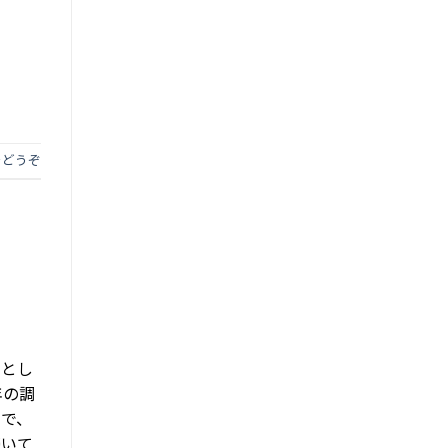
をどうぞ
トとし
年の調
％で、
続いて