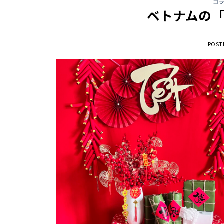
コ
ベトナムの「
POST