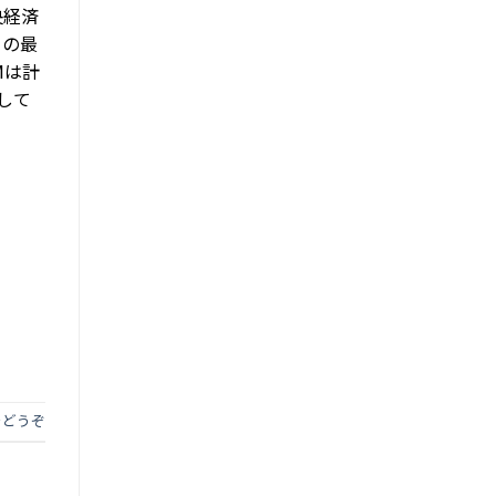
央経済
）の最
Mは計
して
をどうぞ