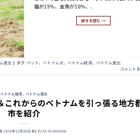
猫が15％、金魚が10％、.
続きを読む
→
ム進出
|
タグ:
ペット
、
ベトナム犬
、
ベトナム経済
、
ベトナム進出
コメント
ベトナム経済
、
ベトナム進出
測＆これからのベトナムを引っ張る地方
市を紹介
ON
2023年12月26日
BY
YUTA YOSHIOKA