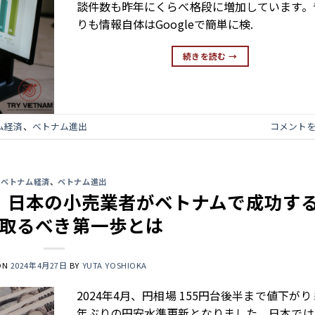
談件数も昨年にくらべ格段に増加しています。
りも情報自体はGoogleで簡単に検.
続きを読む
→
ム経済
、
ベトナム進出
コメント
ベトナム経済
、
ベトナム進出
：日本の小売業者がベトナムで成功す
取るべき第一歩とは
ON
2024年4月27日
BY
YUTA YOSHIOKA
2024年4月、円相場 155円台後半まで値下がり 
年ぶりの円安水準更新となりました。日本では