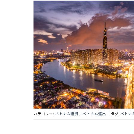
カテゴリー:
ベトナム経済
、
ベトナム進出
|
タグ:
ベトナ