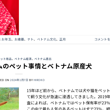
:
お年玉
、
お歳暮
、
テト
、
ベトナム文化
、
正月
コメント
ペット用品
、
ベトナム経済
、
ベトナム進出
ムのペット事情とベトナム原産犬
TED ON
2024年1月7日
BY
HIROKO
15年ほど前から、ベトナムでは犬や猫をペッ
て飼う文化が急速に浸透してきました。2019
査によれば、ベトナムではペット保有率が23
この中で最も人気のあるペットは犬で23％、