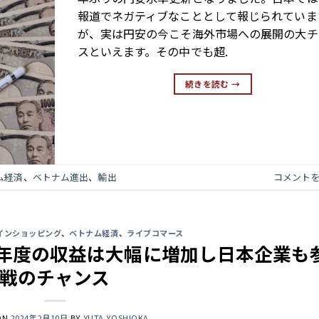
報道でネガティブなこととして報じられていま
が、実は円安の今こそ海外市場への展開の大チ
スといえます。その中でも超.
続きを読む
→
ム経済
、
ベトナム進出
、
輸出
コメント
インショッピング
、
ベトナム経済
、
ライブコマース
23年度の収益は大幅に増加し日本企業も
戦のチャンス
ON
2024年2月10日
BY
YUTA YOSHIOKA