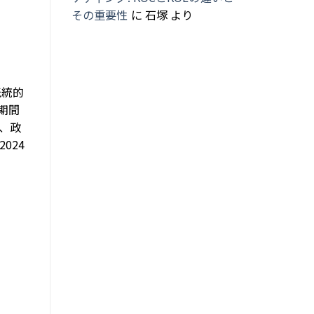
その重要性
に
石塚
より
伝統的
期間
、政
024