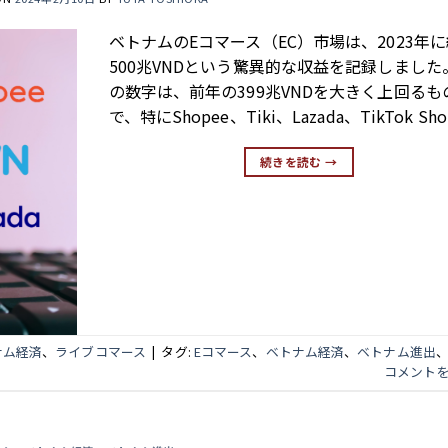
ベトナムのEコマース（EC）市場は、2023年に
500兆VNDという驚異的な収益を記録しました
の数字は、前年の399兆VNDを大きく上回るも
で、特にShopee、Tiki、Lazada、TikTok Sho
続きを読む
→
ナム経済
、
ライブコマース
|
タグ:
Eコマース
、
ベトナム経済
、
ベトナム進出
コメント