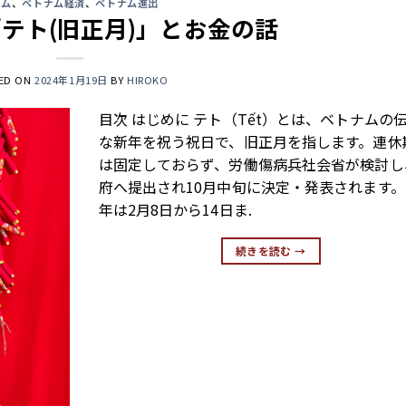
ラム
、
ベトナム経済
、
ベトナム進出
テト(旧正月)」とお金の話
ED ON
2024年1月19日
BY
HIROKO
目次 はじめに テト（Tết）とは、ベトナムの
な新年を祝う祝日で、旧正月を指します。連休
は固定しておらず、労働傷病兵社会省が検討し
府へ提出され10月中旬に決定・発表されます。2
年は2月8日から14日ま.
続きを読む
→